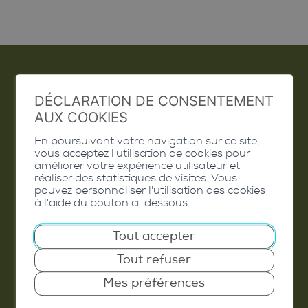
Emploi
DÉCLARATION DE CONSENTEMENT
AUX COOKIES
Contact
En poursuivant votre navigation sur ce site,
vous acceptez l'utilisation de cookies pour
Extranet
améliorer votre expérience utilisateur et
réaliser des statistiques de visites. Vous
Valais Excellence
pouvez personnaliser l'utilisation des cookies
à l'aide du bouton ci-dessous.
Tout accepter
Commune de Conthey
Tout refuser
Route de Savoie 54
Mes préférences
1975
St-Séverin