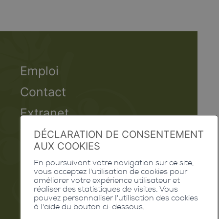
Emploi
Contact
Extranet
Valais Excellence
DÉCLARATION DE CONSENTEMENT
AUX COOKIES
En poursuivant votre navigation sur ce site,
vous acceptez l'utilisation de cookies pour
améliorer votre expérience utilisateur et
Commune de Conthey
réaliser des statistiques de visites. Vous
Route de Savoie 54
pouvez personnaliser l'utilisation des cookies
à l'aide du bouton ci-dessous.
1975
St-Séverin