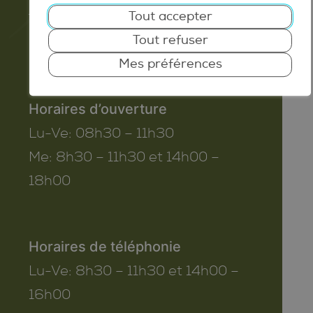
Tout accepter
T. 027 345 45 45
Tout refuser
info@conthey.ch
Mes préférences
Horaires d’ouverture
Lu-Ve:
08h30 – 11h30
Me:
8h30 – 11h30 et 14h00 –
18h00
Horaires de téléphonie
Lu-Ve:
8h30 – 11h30 et 14h00 –
16h00