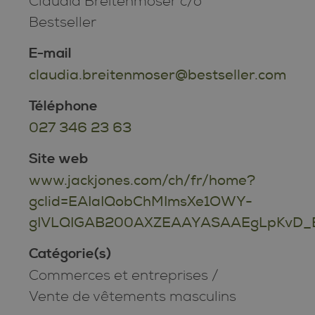
Claudia Breitenmoser c/o
Bestseller
E-mail
claudia.breitenmoser@bestseller.com
Téléphone
027 346 23 63
Site web
www.jackjones.com/ch/fr/home?
gclid=EAIaIQobChMImsXe1OWY-
gIVLQIGAB200AXZEAAYASAAEgLpKvD_
Catégorie(s)
Commerces et entreprises
/
Vente de vêtements masculins