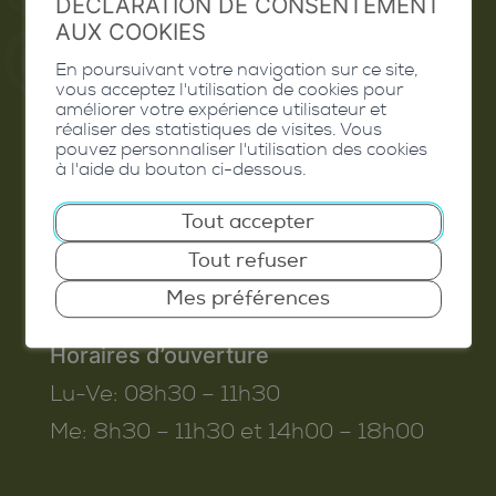
DÉCLARATION DE CONSENTEMENT
AUX COOKIES
En poursuivant votre navigation sur ce site,
vous acceptez l'utilisation de cookies pour
Commune de Conthey
améliorer votre expérience utilisateur et
réaliser des statistiques de visites. Vous
Route de Savoie 54
pouvez personnaliser l'utilisation des cookies
à l'aide du bouton ci-dessous.
1975
St-Séverin
T. 027 345 45 45
Tout accepter
info@conthey.ch
Tout refuser
Mes préférences
Horaires d’ouverture
Lu-Ve:
08h30 – 11h30
Me:
8h30 – 11h30 et 14h00 – 18h00