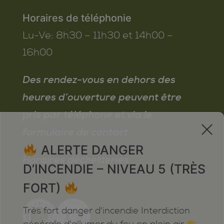
Horaires de téléphonie
Lu-Ve:
8h30 – 11h30 et 14h00 –
16h00
Des rendez-vous en dehors des
heures d’ouverture peuvent être
pris par téléphone et via le
x
formulaire de contact
ALERTE DANGER
Horaires déchetteries
D’INCENDIE – NIVEAU 5 (TRÈS
FORT)
Très fort danger d'incendie Interdiction