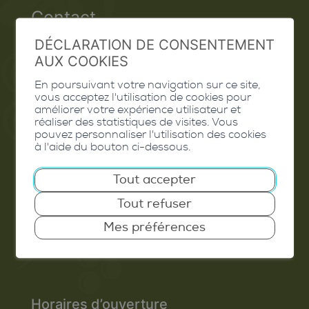
Contact
DÉCLARATION DE CONSENTEMENT
Extranet
AUX COOKIES
Valais Excellence
En poursuivant votre navigation sur ce site,
vous acceptez l'utilisation de cookies pour
améliorer votre expérience utilisateur et
réaliser des statistiques de visites. Vous
pouvez personnaliser l'utilisation des cookies
Commune de Conthey
à l'aide du bouton ci-dessous.
Route de Savoie 54
Tout accepter
1975
St-Séverin
Tout refuser
T. 027 345 45 45
Mes préférences
info@conthey.ch
Horaires d’ouverture