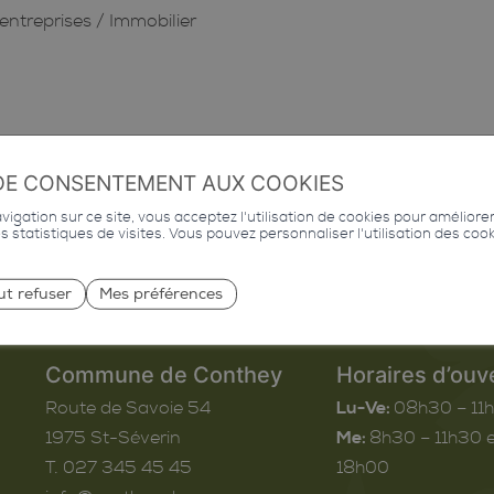
entreprises
/
Immobilier
DE CONSENTEMENT AUX COOKIES
igation sur ce site, vous acceptez l'utilisation de cookies pour améliore
des statistiques de visites. Vous pouvez personnaliser l'utilisation des coo
ut refuser
Mes préférences
Commune de Conthey
Horaires d’ouv
Route de Savoie 54
Lu-Ve:
08h30 – 11
1975
St-Séverin
Me:
8h30 – 11h30 e
T. 027 345 45 45
18h00