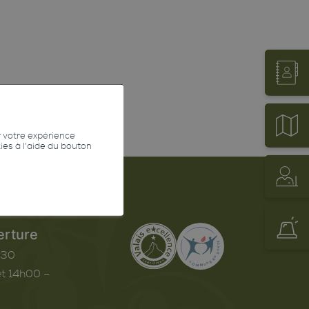
r votre expérience
kies à l'aide du bouton
erture
h30
t 14h00 –