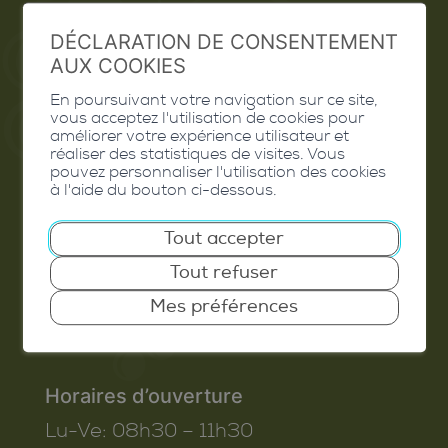
Extranet
DÉCLARATION DE CONSENTEMENT
Valais Excellence
AUX COOKIES
En poursuivant votre navigation sur ce site,
vous acceptez l'utilisation de cookies pour
améliorer votre expérience utilisateur et
réaliser des statistiques de visites. Vous
Commune de Conthey
pouvez personnaliser l'utilisation des cookies
à l'aide du bouton ci-dessous.
Route de Savoie 54
1975
St-Séverin
Tout accepter
T. 027 345 45 45
Tout refuser
info@conthey.ch
Mes préférences
Horaires d’ouverture
Lu-Ve:
08h30 – 11h30