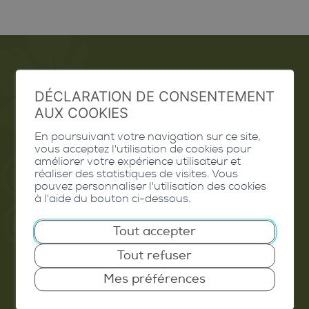
Emploi
DÉCLARATION DE CONSENTEMENT
AUX COOKIES
Contact
En poursuivant votre navigation sur ce site,
Extranet
vous acceptez l'utilisation de cookies pour
améliorer votre expérience utilisateur et
réaliser des statistiques de visites. Vous
Valais Excellence
pouvez personnaliser l'utilisation des cookies
à l'aide du bouton ci-dessous.
Tout accepter
Commune de Conthey
Tout refuser
Route de Savoie 54
Mes préférences
1975
St-Séverin