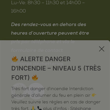
Lu-Ve:
8h30 – 11h30 et 14h00 –
16h00
Des rendez-vous en dehors des
heures d’ouverture peuvent être
pris par téléphone et via le
x
formulaire de contact
ALERTE DANGER
Horaires déchetteries
D’INCENDIE – NIVEAU 5 (TRÈS
FORT)
Très fort danger d'incendie Interdiction
générale d'allumer du feu en plein air
Veuillez suivre les règles en cas de danger
très fort.
plus d'infos : Stéphane