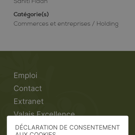
Sahiti Fidan
Catégorie(s)
Commerces et entreprises
/
Holding
Emploi
Contact
Extranet
Valais Excellence
DÉCLARATION DE CONSENTEMENT
AUX COOKIES