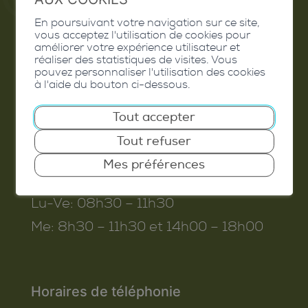
Commune de Conthey
En poursuivant votre navigation sur ce site,
vous acceptez l'utilisation de cookies pour
Route de Savoie 54
améliorer votre expérience utilisateur et
réaliser des statistiques de visites. Vous
1975
St-Séverin
pouvez personnaliser l'utilisation des cookies
à l'aide du bouton ci-dessous.
T. 027 345 45 45
info@conthey.ch
Tout accepter
Tout refuser
Mes préférences
Horaires d’ouverture
Lu-Ve:
08h30 – 11h30
Me:
8h30 – 11h30 et 14h00 – 18h00
Horaires de téléphonie