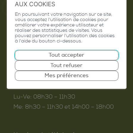
AUX COOKIES
En poursuivant votre navigation sur ce site,
Commune de Conthey
vous acceptez l'utilisation de cookies pour
améliorer votre expérience utilisateur et
Route de Savoie 54
réaliser des statistiques de visites. Vous
pouvez personnaliser l'utilisation des cookies
1975
St-Séverin
à l'aide du bouton ci-dessous.
T. 027 345 45 45
Tout accepter
info@conthey.ch
Tout refuser
Mes préférences
Horaires d’ouverture
Lu-Ve:
08h30 – 11h30
Me:
8h30 – 11h30 et 14h00 – 18h00