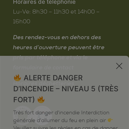
Horaires de téléphonie
Lu-Ve:
8h30 – 11h30 et 14h00 –
16h00
Des rendez-vous en dehors des
heures d’ouverture peuvent être
pris par téléphone et via le
x
formulaire de contact
ALERTE DANGER
Horaires déchetteries
D’INCENDIE – NIVEAU 5 (TRÈS
FORT)
Très fort danger d'incendie Interdiction
générale d'allumer du feu en plein air
Veuillez suivre les règles en cas de danger