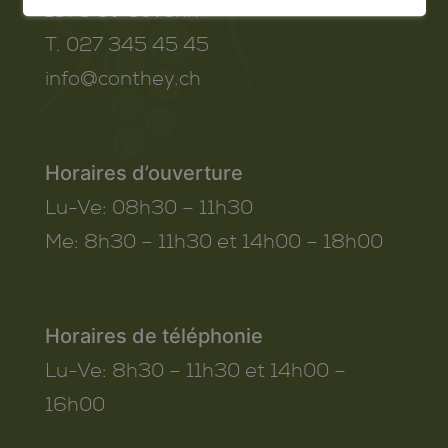
1975
St-Séverin
T. 027 345 45 45
info@conthey.ch
Horaires d’ouverture
Lu-Ve:
08h30 – 11h30
Me:
8h30 – 11h30 et 14h00 – 18h00
Horaires de téléphonie
Lu-Ve:
8h30 – 11h30 et 14h00 –
16h00