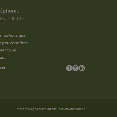
léphonie
0 et 14h00 –
n dehors des
e peuvent être
et via le
act
ies
Mentions légales
Plan du site
Cookies
Notifications