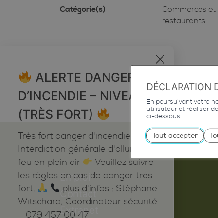
Catégorie(s)
Commerces et 
restaurants
x
ALERTE DANGER
DÉCLARATION 
D’INCENDIE – NIVEAU 5
En poursuivant votre nav
utilisateur et réaliser 
(TRÈS FORT)
ci-dessous.
Très fort danger d'incendie
Tout accepter
To
Interdiction générale d'allumer du
feu en plein air
Veuillez suivre
les règles en cas de danger très
Emploi
fort.
plus d'infos : Stéphane
Contact
Witschard, Coordinateur sécurité
Extranet
– 079 457 00 47