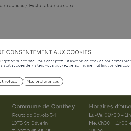
entreprises
/
Exploitation de café-
DE CONSENTEMENT AUX COOKIES
igation sur ce site, vous acceptez l'utilisation de cookies pour améliore
des statistiques de visites. Vous pouvez personnaliser l'utilisation des coo
ut refuser
Mes préférences
Commune de Conthey
Horaires d’ouv
Route de Savoie 54
Lu-Ve:
08h30 – 11
1975
St-Séverin
Me:
8h30 – 11h30 e
T. 027 345 45 45
18h00