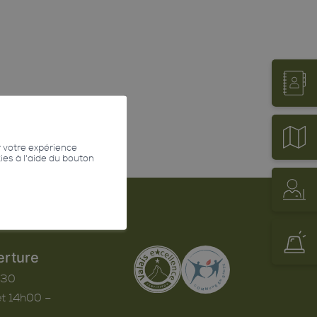
r votre expérience
kies à l'aide du bouton
erture
h30
t 14h00 –