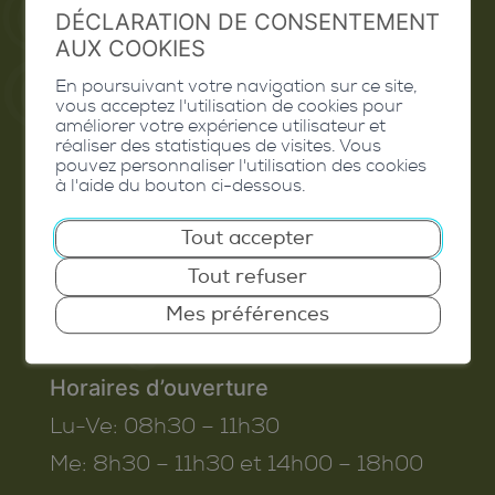
Valais Excellence
DÉCLARATION DE CONSENTEMENT
AUX COOKIES
En poursuivant votre navigation sur ce site,
vous acceptez l'utilisation de cookies pour
améliorer votre expérience utilisateur et
Commune de Conthey
réaliser des statistiques de visites. Vous
pouvez personnaliser l'utilisation des cookies
Route de Savoie 54
à l'aide du bouton ci-dessous.
1975
St-Séverin
Tout accepter
T. 027 345 45 45
Tout refuser
info@conthey.ch
Mes préférences
Horaires d’ouverture
Lu-Ve:
08h30 – 11h30
Me:
8h30 – 11h30 et 14h00 – 18h00