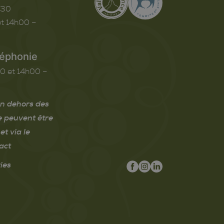
h30
t 14h00 –
léphonie
0 et 14h00 –
n dehors des
e peuvent être
et via le
act
ies