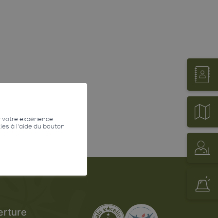
r votre expérience
kies à l'aide du bouton
erture