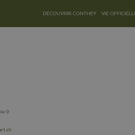
DÉCOUVRIR CONTHEY
VIE OFFICIELL
Le mot du Président
Présentation et
Autorités
situation
Finances
Les villages
Tour Lombarde
Actualités
Curiosités
Culture
Règlements
Sentiers et parcours
Sociétés locales
Tourisme
Paroisses
le 9
rt.ch