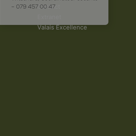
Contact
– 079 457 00 47
Extranet
Valais Excellence