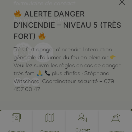
formulaire de contact
ALERTE DANGER
Horaires déchetteries
D’INCENDIE – NIVEAU 5 (TRÈS
FORT)
Très fort danger d'incendie Interdiction
générale d'allumer du feu en plein air
Veuillez suivre les règles en cas de danger
très fort.
plus d'infos : Stéphane
Witschard, Coordinateur sécurité – 079
457 00 47
Mentions légales
Plan du site
Cookies
Notifications
powered by /BOOMERANG
photos by JEAN-CLAUDE ROH ©
Guichet
Annuaire
Cadastre
Urgences