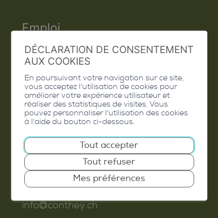
Emploi
Contact
DÉCLARATION DE CONSENTEMENT
AUX COOKIES
Extranet
En poursuivant votre navigation sur ce site,
vous acceptez l'utilisation de cookies pour
Valais Excellence
améliorer votre expérience utilisateur et
réaliser des statistiques de visites. Vous
pouvez personnaliser l'utilisation des cookies
à l'aide du bouton ci-dessous.
Commune de Conthey
Tout accepter
Route de Savoie 54
Tout refuser
1975
St-Séverin
Mes préférences
T. 027 345 45 45
info@conthey.ch