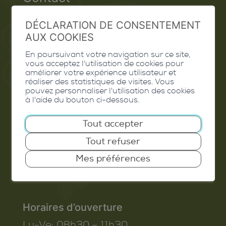
Extranet
DÉCLARATION DE CONSENTEMENT
AUX COOKIES
Valais Excellence
En poursuivant votre navigation sur ce site,
vous acceptez l'utilisation de cookies pour
améliorer votre expérience utilisateur et
réaliser des statistiques de visites. Vous
Commune de Conthey
pouvez personnaliser l'utilisation des cookies
à l'aide du bouton ci-dessous.
Route de Savoie 54
Tout accepter
1975
St-Séverin
Tout refuser
T. 027 345 45 45
Mes préférences
info@conthey.ch
Horaires d’ouverture
Lu-Ve:
08h30 – 11h30