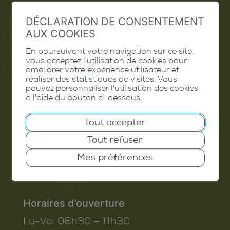
Extranet
DÉCLARATION DE CONSENTEMENT
Valais Excellence
AUX COOKIES
En poursuivant votre navigation sur ce site,
vous acceptez l'utilisation de cookies pour
améliorer votre expérience utilisateur et
réaliser des statistiques de visites. Vous
Commune de Conthey
pouvez personnaliser l'utilisation des cookies
à l'aide du bouton ci-dessous.
Route de Savoie 54
1975
St-Séverin
Tout accepter
T. 027 345 45 45
Tout refuser
info@conthey.ch
Mes préférences
Horaires d’ouverture
Lu-Ve:
08h30 – 11h30