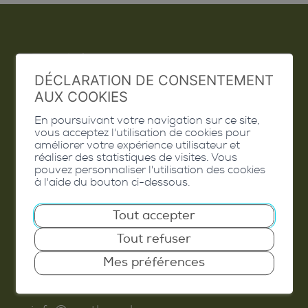
Emploi
DÉCLARATION DE CONSENTEMENT
Contact
AUX COOKIES
Extranet
En poursuivant votre navigation sur ce site,
vous acceptez l'utilisation de cookies pour
Valais Excellence
améliorer votre expérience utilisateur et
réaliser des statistiques de visites. Vous
pouvez personnaliser l'utilisation des cookies
à l'aide du bouton ci-dessous.
Tout accepter
Commune de Conthey
Tout refuser
Route de Savoie 54
1975
St-Séverin
Mes préférences
T. 027 345 45 45