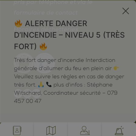
pris par téléphone et via le
x
formulaire de contact
ALERTE DANGER
Horaires déchetteries
D’INCENDIE – NIVEAU 5 (TRÈS
FORT)
Très fort danger d'incendie Interdiction
générale d'allumer du feu en plein air
Veuillez suivre les règles en cas de danger
très fort.
plus d'infos : Stéphane
Witschard, Coordinateur sécurité – 079
457 00 47
Mentions légales
Plan du site
Cookies
Notifications
powered by /BOOMERANG