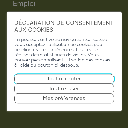
Emploi
Contact
DÉCLARATION DE CONSENTEMENT
Extranet
AUX COOKIES
Valais Excellence
En poursuivant votre navigation sur ce site,
vous acceptez l'utilisation de cookies pour
améliorer votre expérience utilisateur et
réaliser des statistiques de visites. Vous
pouvez personnaliser l'utilisation des cookies
à l'aide du bouton ci-dessous.
Commune de Conthey
Route de Savoie 54
Tout accepter
1975
St-Séverin
Tout refuser
T. 027 345 45 45
Mes préférences
info@conthey.ch