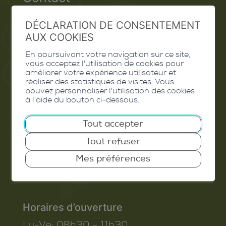
Extranet
DÉCLARATION DE CONSENTEMENT
AUX COOKIES
Valais Excellence
En poursuivant votre navigation sur ce site,
vous acceptez l'utilisation de cookies pour
améliorer votre expérience utilisateur et
réaliser des statistiques de visites. Vous
Commune de Conthey
pouvez personnaliser l'utilisation des cookies
à l'aide du bouton ci-dessous.
Route de Savoie 54
Tout accepter
1975
St-Séverin
Tout refuser
T. 027 345 45 45
Mes préférences
info@conthey.ch
Horaires d’ouverture
Lu-Ve:
08h30 – 11h30