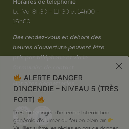
Horaires de téléphonie
Lu-Ve:
8h30 – 11h30 et 14h00 –
16h00
Des rendez-vous en dehors des
heures d’ouverture peuvent être
pris par téléphone et via le
x
formulaire de contact
ALERTE DANGER
Horaires déchetteries
D’INCENDIE – NIVEAU 5 (TRÈS
FORT)
Très fort danger d'incendie Interdiction
générale d'allumer du feu en plein air
Veuillez suivre les règles en cas de danger