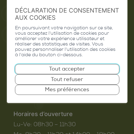
Extranet
DÉCLARATION DE CONSENTEMENT
Valais Excellence
AUX COOKIES
En poursuivant votre navigation sur ce site,
vous acceptez l'utilisation de cookies pour
améliorer votre expérience utilisateur et
réaliser des statistiques de visites. Vous
Commune de Conthey
pouvez personnaliser l'utilisation des cookies
Route de Savoie 54
à l'aide du bouton ci-dessous.
1975
St-Séverin
Tout accepter
T. 027 345 45 45
Tout refuser
info@conthey.ch
Mes préférences
Horaires d’ouverture
Lu-Ve:
08h30 – 11h30