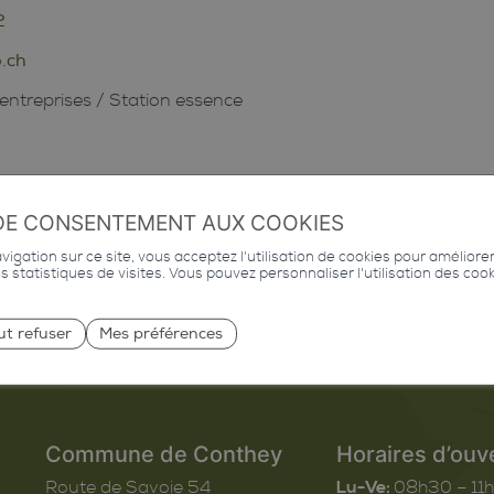
2
.ch
entreprises
/
Station essence
DE CONSENTEMENT AUX COOKIES
igation sur ce site, vous acceptez l'utilisation de cookies pour améliore
des statistiques de visites. Vous pouvez personnaliser l'utilisation des coo
ut refuser
Mes préférences
Commune de Conthey
Horaires d’ouv
Route de Savoie 54
Lu-Ve:
08h30 – 11