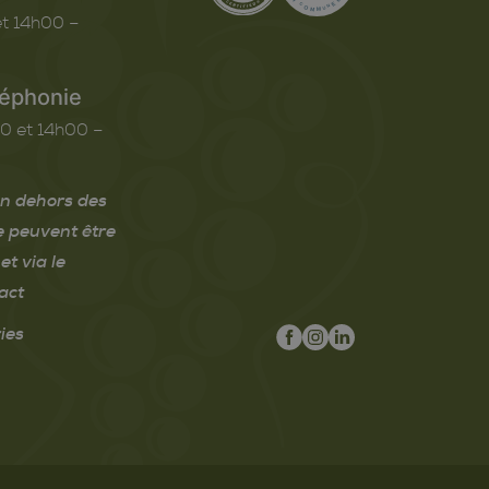
t 14h00 –
léphonie
0 et 14h00 –
n dehors des
e peuvent être
et via le
act
ies