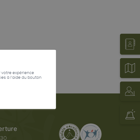
r votre expérience
kies à l'aide du bouton
erture
h30