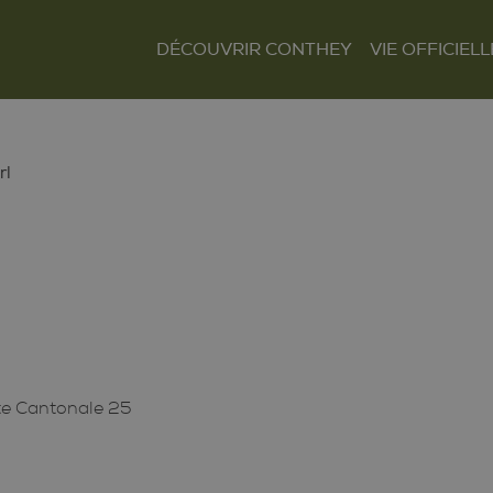
DÉCOUVRIR CONTHEY
VIE OFFICIELL
Le mot du Président
Présentation et
Autorités
situation
Finances
Les villages
Tour Lombarde
rl
Actualités
Curiosités
Culture
Règlements
Sentiers et parcours
Sociétés locales
Tourisme
Paroisses
te Cantonale 25