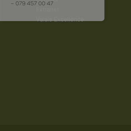
– 079 457 00 47
Extranet
Valais Excellence