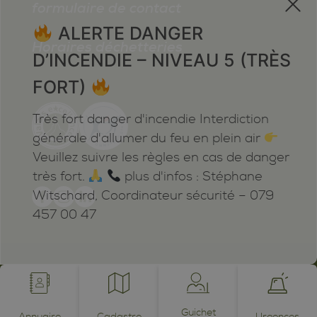
formulaire de contact
ALERTE DANGER
Horaires déchetteries
D’INCENDIE – NIVEAU 5 (TRÈS
FORT)
Très fort danger d'incendie Interdiction
générale d'allumer du feu en plein air
Veuillez suivre les règles en cas de danger
très fort.
plus d'infos : Stéphane
Witschard, Coordinateur sécurité – 079
457 00 47
Mentions légales
Plan du site
Cookies
Notifications
powered by /BOOMERANG
photos by JEAN-CLAUDE ROH ©
Guichet
Annuaire
Cadastre
Urgences