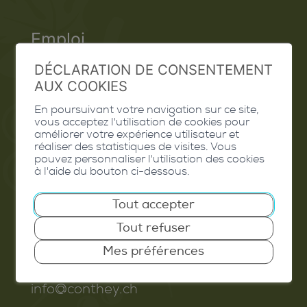
Emploi
Contact
DÉCLARATION DE CONSENTEMENT
AUX COOKIES
Extranet
En poursuivant votre navigation sur ce site,
vous acceptez l'utilisation de cookies pour
Valais Excellence
améliorer votre expérience utilisateur et
réaliser des statistiques de visites. Vous
pouvez personnaliser l'utilisation des cookies
à l'aide du bouton ci-dessous.
Commune de Conthey
Tout accepter
Route de Savoie 54
Tout refuser
1975
St-Séverin
Mes préférences
T. 027 345 45 45
info@conthey.ch