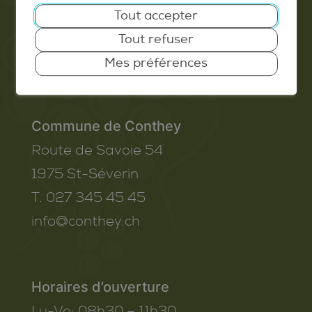
Tout accepter
Extranet
Tout refuser
Valais Excellence
Mes préférences
Commune de Conthey
Route de Savoie 54
1975
St-Séverin
T. 027 345 45 45
info@conthey.ch
Horaires d’ouverture
Lu-Ve:
08h30 – 11h30