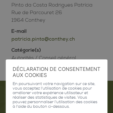
Pinto da Costa Rodrigues Patrícia
Rue de Parcouret 26
1964 Conthey
E-mail
patricia.pinto@conthey.ch
Catégorie(s)
Autorités
/
Conseil général
DÉCLARATION DE CONSENTEMENT
AUX COOKIES
En poursuivant votre navigation sur ce site,
vous acceptez l'utilisation de cookies pour
améliorer votre expérience utilisateur et
réaliser des statistiques de visites. Vous
Emploi
pouvez personnaliser l'utilisation des cookies
à l'aide du bouton ci-dessous.
Contact