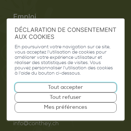
Emploi
Contact
DÉCLARATION DE CONSENTEMENT
AUX COOKIES
Extranet
En poursuivant votre navigation sur ce site,
vous acceptez l'utilisation de cookies pour
Valais Excellence
améliorer votre expérience utilisateur et
réaliser des statistiques de visites. Vous
pouvez personnaliser l'utilisation des cookies
à l'aide du bouton ci-dessous.
Commune de Conthey
Tout accepter
Route de Savoie 54
Tout refuser
1975
St-Séverin
Mes préférences
T. 027 345 45 45
info@conthey.ch