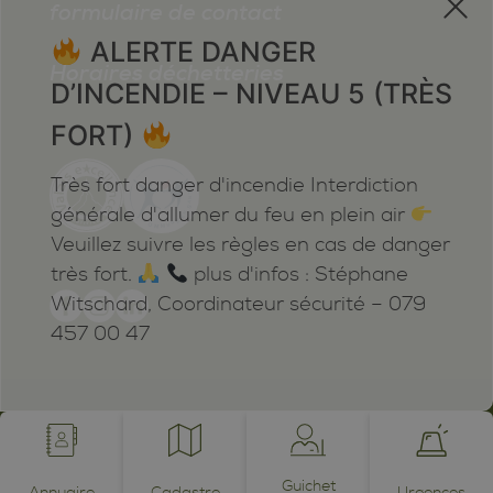
formulaire de contact
ALERTE DANGER
Horaires déchetteries
D’INCENDIE – NIVEAU 5 (TRÈS
FORT)
Très fort danger d'incendie Interdiction
générale d'allumer du feu en plein air
Veuillez suivre les règles en cas de danger
très fort.
plus d'infos : Stéphane
Witschard, Coordinateur sécurité – 079
457 00 47
Mentions légales
Plan du site
Cookies
Notifications
powered by /BOOMERANG
photos by JEAN-CLAUDE ROH ©
Guichet
Annuaire
Cadastre
Urgences