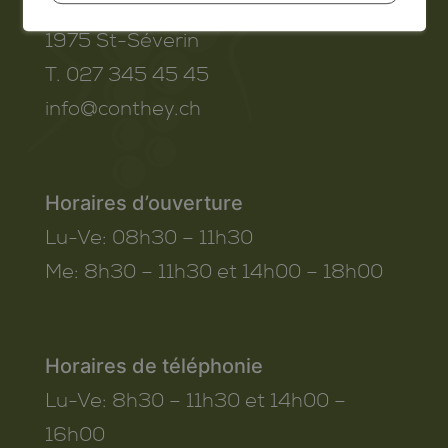
Route de Savoie 54
1975
St-Séverin
T. 027 345 45 45
info@conthey.ch
Horaires d’ouverture
Lu-Ve:
08h30 – 11h30
Me:
8h30 – 11h30 et 14h00 – 18h00
Horaires de téléphonie
Lu-Ve:
8h30 – 11h30 et 14h00 –
16h00