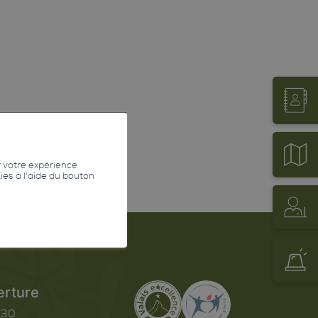
r votre expérience
kies à l'aide du bouton
erture
h30