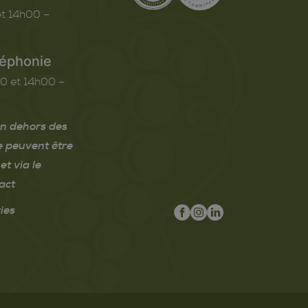
t 14h00 –
léphonie
0 et 14h00 –
n dehors des
e peuvent être
et via le
act
ies