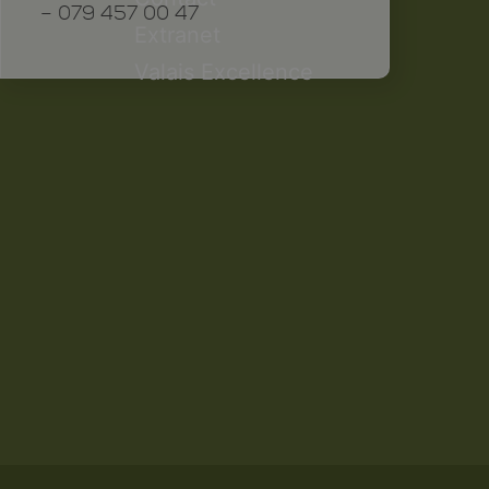
– 079 457 00 47
Extranet
Valais Excellence