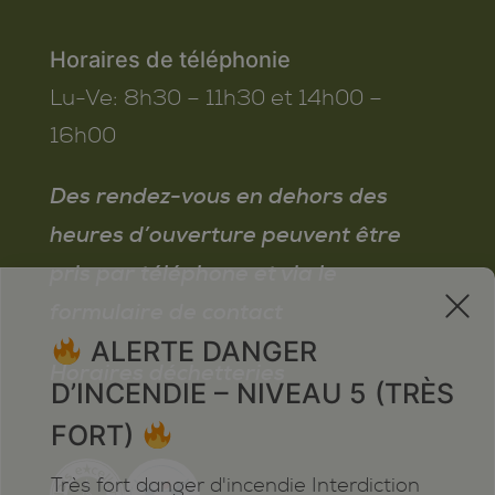
Horaires de téléphonie
Lu-Ve:
8h30 – 11h30 et 14h00 –
16h00
Des rendez-vous en dehors des
heures d’ouverture peuvent être
pris par téléphone et via le
x
formulaire de contact
ALERTE DANGER
Horaires déchetteries
D’INCENDIE – NIVEAU 5 (TRÈS
FORT)
Très fort danger d'incendie Interdiction