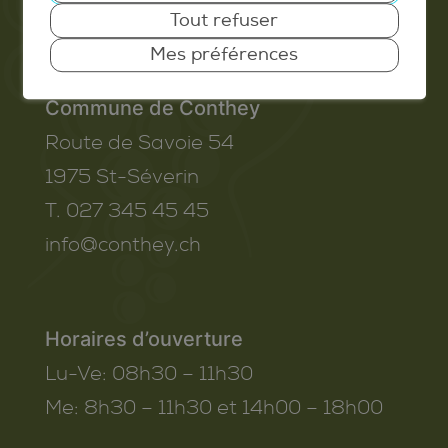
Valais Excellence
Tout refuser
Mes préférences
Commune de Conthey
Route de Savoie 54
1975
St-Séverin
T. 027 345 45 45
info@conthey.ch
Horaires d’ouverture
Lu-Ve:
08h30 – 11h30
Me:
8h30 – 11h30 et 14h00 – 18h00