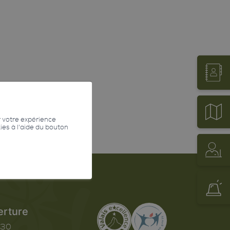
r votre expérience
kies à l'aide du bouton
erture
h30