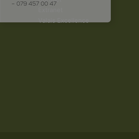
– 079 457 00 47
Extranet
Valais Excellence