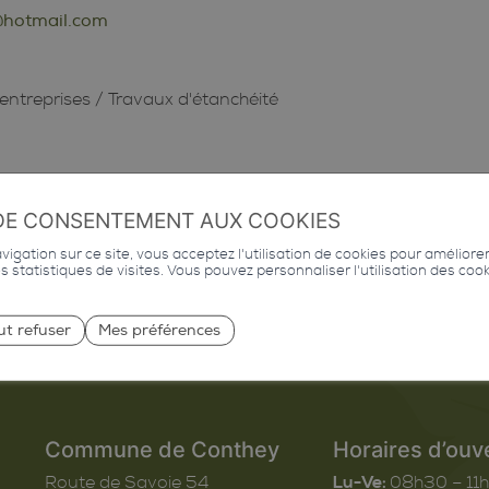
@hotmail.com
entreprises
/
Travaux d'étanchéité
DE CONSENTEMENT AUX COOKIES
igation sur ce site, vous acceptez l'utilisation de cookies pour améliore
des statistiques de visites. Vous pouvez personnaliser l'utilisation des coo
ut refuser
Mes préférences
Commune de Conthey
Horaires d’ouv
Route de Savoie 54
Lu-Ve:
08h30 – 11