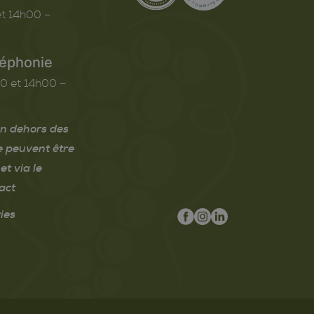
t 14h00 –
léphonie
0 et 14h00 –
n dehors des
e peuvent être
et via le
act
ies