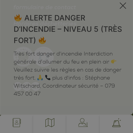
x
formulaire de contact
ALERTE DANGER
Horaires déchetteries
D’INCENDIE – NIVEAU 5 (TRÈS
FORT)
Très fort danger d'incendie Interdiction
générale d'allumer du feu en plein air
Veuillez suivre les règles en cas de danger
très fort.
plus d'infos : Stéphane
Witschard, Coordinateur sécurité – 079
457 00 47
Mentions légales
Plan du site
Cookies
Notifications
powered by /BOOMERANG
photos by JEAN-CLAUDE ROH ©