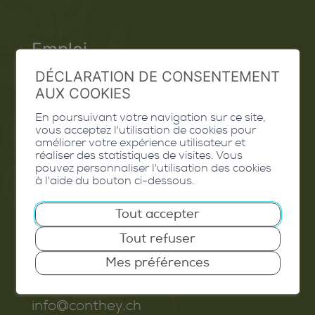
Emploi
DÉCLARATION DE CONSENTEMENT
Contact
AUX COOKIES
Extranet
En poursuivant votre navigation sur ce site,
vous acceptez l'utilisation de cookies pour
Valais Excellence
améliorer votre expérience utilisateur et
réaliser des statistiques de visites. Vous
pouvez personnaliser l'utilisation des cookies
à l'aide du bouton ci-dessous.
Commune de Conthey
Tout accepter
Route de Savoie 54
Tout refuser
1975
St-Séverin
Mes préférences
T. 027 345 45 45
info@conthey.ch