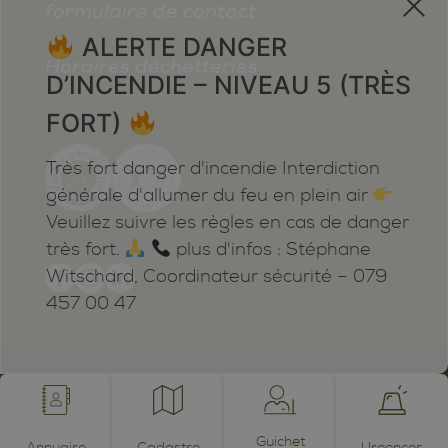
formulaire de contact
ALERTE DANGER
Horaires déchetteries
D’INCENDIE – NIVEAU 5 (TRÈS
FORT)
Très fort danger d'incendie Interdiction
générale d'allumer du feu en plein air
Veuillez suivre les règles en cas de danger
très fort.
plus d'infos : Stéphane
Witschard, Coordinateur sécurité – 079
457 00 47
Mentions légales
Plan du site
Cookies
Notifications
powered by /BOOMERANG
photos by JEAN-CLAUDE ROH ©
Guichet
Annuaire
Cadastre
Urgences