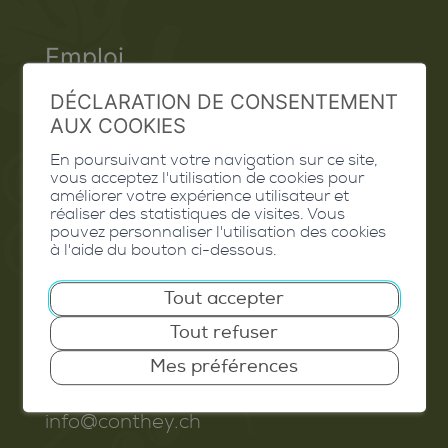
Emploi
Contact
DÉCLARATION DE CONSENTEMENT
AUX COOKIES
Extranet
En poursuivant votre navigation sur ce site,
vous acceptez l'utilisation de cookies pour
Valais Excellence
améliorer votre expérience utilisateur et
réaliser des statistiques de visites. Vous
pouvez personnaliser l'utilisation des cookies
à l'aide du bouton ci-dessous.
Commune de Conthey
Tout accepter
Route de Savoie 54
Tout refuser
1975
St-Séverin
Mes préférences
T. 027 345 45 45
info@conthey.ch