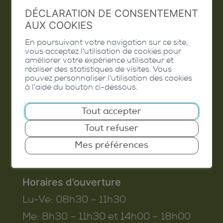
DÉCLARATION DE CONSENTEMENT
Valais Excellence
AUX COOKIES
En poursuivant votre navigation sur ce site,
vous acceptez l'utilisation de cookies pour
améliorer votre expérience utilisateur et
Commune de Conthey
réaliser des statistiques de visites. Vous
pouvez personnaliser l'utilisation des cookies
Route de Savoie 54
à l'aide du bouton ci-dessous.
1975
St-Séverin
Tout accepter
T. 027 345 45 45
Tout refuser
info@conthey.ch
Mes préférences
Horaires d’ouverture
Lu-Ve:
08h30 – 11h30
Me:
8h30 – 11h30 et 14h00 – 18h00