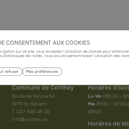
DE CONSENTEMENT AUX COOKIES
igation sur ce site, vous acceptez l'utilisation de cookies pour améliore
des statistiques de visites. Vous pouvez personnaliser l'utilisation des coo
ut refuser
Mes préférences
Commune de Conthey
Horaires d’ouv
Route de Savoie 54
Lu-Ve:
08h30 – 11
1975
St-Séverin
Me:
8h30 – 11h30 e
T. 027 345 45 45
18h00
info@conthey.ch
Horaires de té