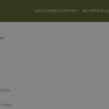
DÉCOUVRIR CONTHEY
VIE OFFICIELL
Le mot du Président
Présentation et
Autorités
situation
Finances
Les villages
Tour Lombarde
àrl
Actualités
Curiosités
Culture
Règlements
Sentiers et parcours
Sociétés locales
Tourisme
Paroisses
re 22a
 Victor