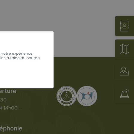
r votre expérience
kies à l'aide du bouton
erture
h30
t 14h00 –
léphonie