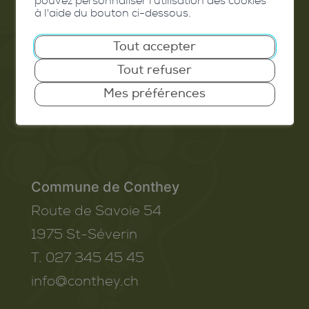
pouvez personnaliser l'utilisation des cookies
à l'aide du bouton ci-dessous.
Emploi
Tout accepter
Contact
Tout refuser
Extranet
Mes préférences
Valais Excellence
Commune de Conthey
Route de Savoie 54
1975
St-Séverin
T. 027 345 45 45
info@conthey.ch