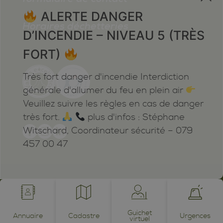
ALERTE DANGER
Horaires déchetteries
D’INCENDIE – NIVEAU 5 (TRÈS
FORT)
Très fort danger d'incendie Interdiction
générale d'allumer du feu en plein air
Veuillez suivre les règles en cas de danger
très fort.
plus d'infos : Stéphane
Witschard, Coordinateur sécurité – 079
457 00 47
Mentions légales
Plan du site
Cookies
Notifications
powered by /BOOMERANG
photos by JEAN-CLAUDE ROH ©
Guichet
Annuaire
Cadastre
Urgences
virtuel