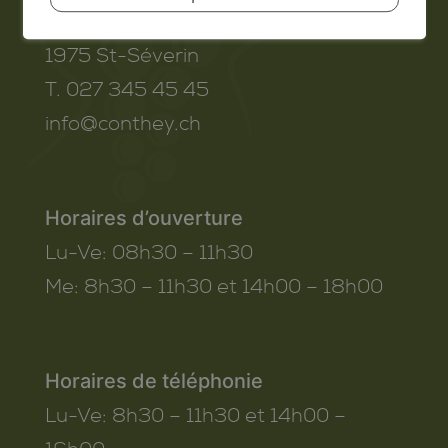
Route de Savoie 54
1975
St-Séverin
T. 027 345 45 45
info@conthey.ch
Horaires d’ouverture
Lu-Ve:
08h30 – 11h30
Me:
8h30 – 11h30 et 14h00 – 18h00
Horaires de téléphonie
Lu-Ve:
8h30 – 11h30 et 14h00 –