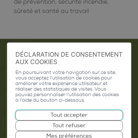
de prévention, sécurité incendie,
sûreté et santé au travail
DÉCLARATION DE CONSENTEMENT
AUX COOKIES
Emploi
En poursuivant votre navigation sur ce site,
Contact
vous acceptez l'utilisation de cookies pour
améliorer votre expérience utilisateur et
Extranet
réaliser des statistiques de visites. Vous
pouvez personnaliser l'utilisation des cookies
à l'aide du bouton ci-dessous.
Valais Excellence
Tout accepter
Tout refuser
Commune de Conthey
Mes préférences