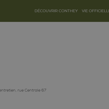
DÉCOUVRIR CONTHEY
VIE OFFICIELL
Le mot du Président
Présentation et
Autorités
situation
Finances
Les villages
Tour Lombarde
Actualités
Curiosités
Culture
Règlements
Sentiers et parcours
Sociétés locales
Tourisme
Paroisses
ntretien, rue Centrale 67