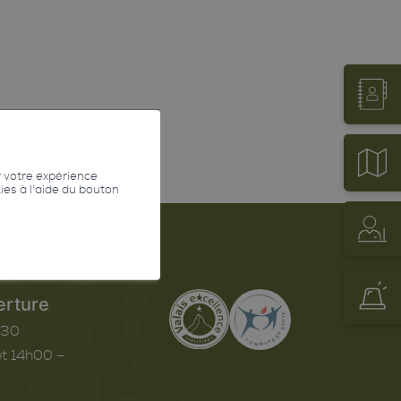
r votre expérience
kies à l'aide du bouton
erture
h30
t 14h00 –