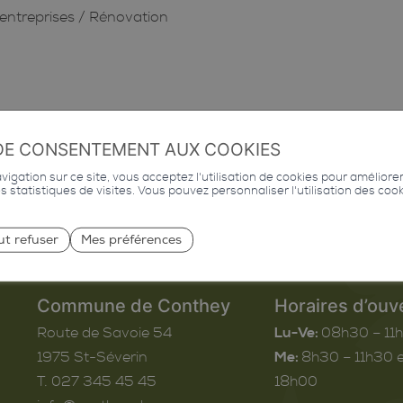
entreprises
/
Rénovation
DE CONSENTEMENT AUX COOKIES
igation sur ce site, vous acceptez l'utilisation de cookies pour améliore
des statistiques de visites. Vous pouvez personnaliser l'utilisation des coo
ut refuser
Mes préférences
Commune de Conthey
Horaires d’ouv
Route de Savoie 54
Lu-Ve:
08h30 – 11
1975
St-Séverin
Me:
8h30 – 11h30 e
T. 027 345 45 45
18h00