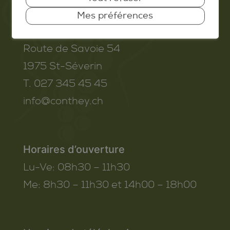
Mes préférences
Commune de Conthey
Route de Savoie 54
1975
St-Séverin
T. 027 345 45 45
info@conthey.ch
Horaires d’ouverture
Lu-Ve:
08h30 – 11h30
Me:
8h30 – 11h30 et 14h00 – 18h00