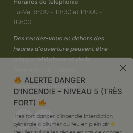
Horaires de téléphonie
Lu-Ve:
8h30 – 11h30 et 14h00 –
16h00
Des rendez-vous en dehors des
heures d’ouverture peuvent être
pris par téléphone et via le
x
formulaire de contact
ALERTE DANGER
Horaires déchetteries
D’INCENDIE – NIVEAU 5 (TRÈS
FORT)
Très fort danger d'incendie Interdiction
générale d'allumer du feu en plein air
Veuillez suivre les règles en cas de danger