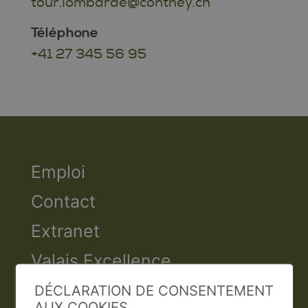
tour.lombarde@conthey.ch
Téléphone
+41 27 345 56 95
Emploi
Contact
Extranet
Valais Excellence
DÉCLARATION DE CONSENTEMENT
AUX COOKIES