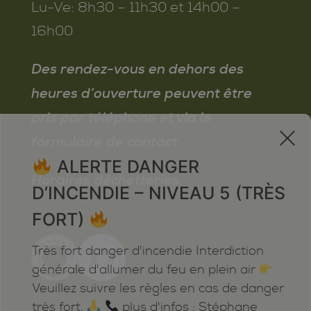
Lu-Ve:
8h30 – 11h30 et 14h00 –
16h00
Des rendez-vous en dehors des
heures d’ouverture peuvent être
pris par téléphone et via le
x
formulaire de contact
ALERTE DANGER
Horaires déchetteries
D’INCENDIE – NIVEAU 5 (TRÈS
FORT)
Très fort danger d'incendie Interdiction
générale d'allumer du feu en plein air
Veuillez suivre les règles en cas de danger
très fort.
plus d'infos : Stéphane