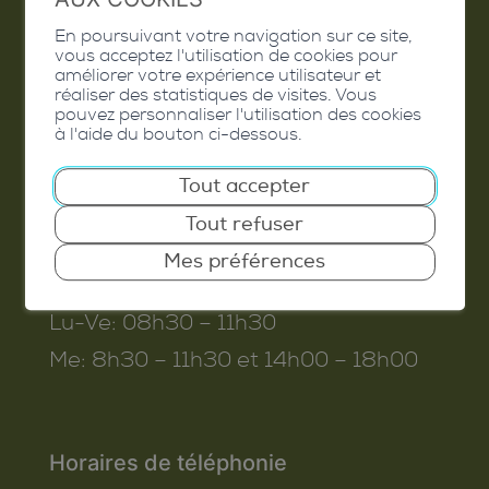
Commune de Conthey
En poursuivant votre navigation sur ce site,
vous acceptez l'utilisation de cookies pour
Route de Savoie 54
améliorer votre expérience utilisateur et
réaliser des statistiques de visites. Vous
1975
St-Séverin
pouvez personnaliser l'utilisation des cookies
à l'aide du bouton ci-dessous.
T. 027 345 45 45
info@conthey.ch
Tout accepter
Tout refuser
Mes préférences
Horaires d’ouverture
Lu-Ve:
08h30 – 11h30
Me:
8h30 – 11h30 et 14h00 – 18h00
Horaires de téléphonie