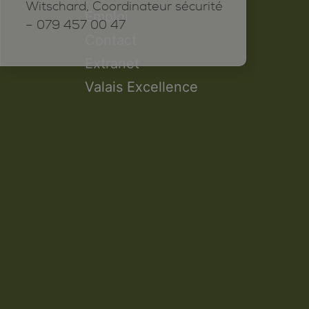
Witschard, Coordinateur sécurité
Emploi
– 079 457 00 47
Contact
Extranet
Valais Excellence