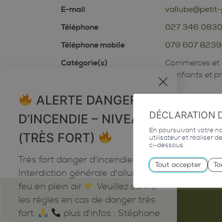
E-mail
vallube@petit-
Téléphone
027 346 083
Téléphone mobile
079 607 8239
Catégorie(s)
Commerces et 
lubrifiants et 
x
ALERTE DANGER
DÉCLARATION 
D’INCENDIE – NIVEAU 5
En poursuivant votre nav
(TRÈS FORT)
utilisateur et réaliser 
ci-dessous.
Très fort danger d'incendie
Tout accepter
To
Interdiction générale d'allumer du
feu en plein air
Veuillez suivre
les règles en cas de danger très
fort.
plus d'infos : Stéphane