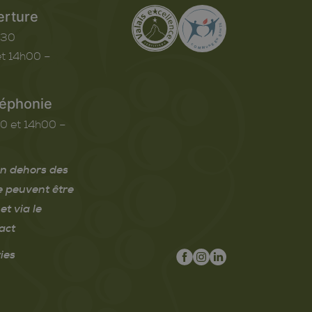
erture
h30
t 14h00 –
léphonie
0 et 14h00 –
n dehors des
e peuvent être
et via le
act
ies