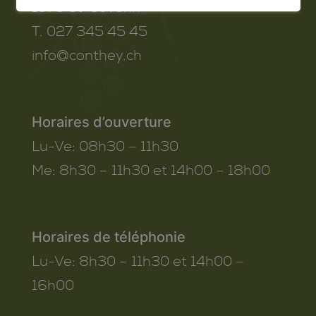
1975
St-Séverin
T. 027 345 45 45
info@conthey.ch
Horaires d’ouverture
Lu-Ve:
08h30 – 11h30
Me:
8h30 – 11h30 et 14h00 – 18h00
Horaires de téléphonie
Lu-Ve:
8h30 – 11h30 et 14h00 –
16h00