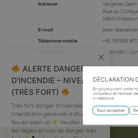
Adresse
Vergères Jean
Rue du Collèg
1964 Château
E-mail
jean-daniel.v
Téléphone mobile
+41 79 541 87
Catégorie(s)
Autorités
/
Con
x
ALERTE DANGER
D’INCENDIE – NIVEAU 5
DÉCLARATION 
En poursuivant votre nav
(TRÈS FORT)
utilisateur et réaliser 
ci-dessous.
Très fort danger d'incendie
Tout accepter
To
Interdiction générale d'allumer du
feu en plein air
Veuillez suivre
les règles en cas de danger très