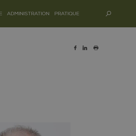
E
ADMINISTRATION
PRATIQUE
Rechercher :
Guichet virtuel
Administration
Economie
Carte journalière CFF
Services aux citoyens
générale
Manifestations
Votations et élections
Salles, couverts,
Services à la
location de matériel
Services techniques
Publications officielles
population
Fermetures de routes
Structure d’accueil
Ressources pour
Formation
Conth’Act
l’administration
Intégration
Bibliothèques et
ludothèque
Santé et social
Sécurité
Energie
Gestion des déchets
Mobilité