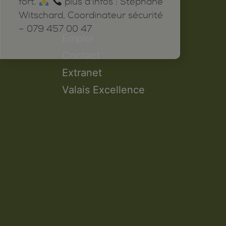
fort.
plus d'infos : Stéphane
Witschard, Coordinateur sécurité
– 079 457 00 47
Emploi
Contact
Extranet
Valais Excellence