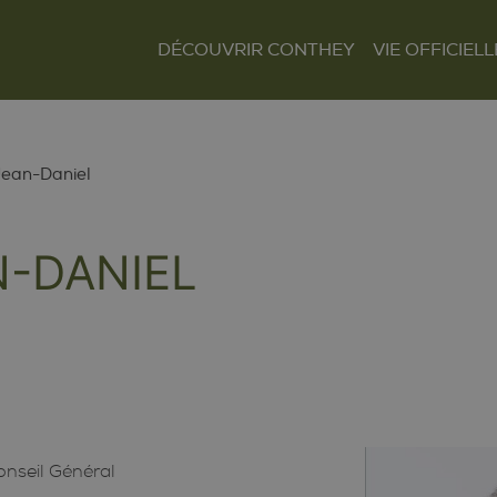
DÉCOUVRIR CONTHEY
VIE OFFICIELL
Le mot du Président
Présentation et
Autorités
situation
Finances
Les villages
Tour Lombarde
Jean-Daniel
Actualités
Curiosités
Culture
Règlements
N-DANIEL
Sentiers et parcours
Sociétés locales
Tourisme
Paroisses
onseil Général