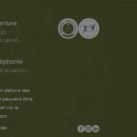
erture
h30
t 14h00 –
léphonie
0 et 14h00 –
n dehors des
e peuvent être
et via le
act
ies