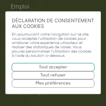
Emploi
Contact
DÉCLARATION DE CONSENTEMENT
Extranet
AUX COOKIES
En poursuivant votre navigation sur ce site,
Valais Excellence
vous acceptez l'utilisation de cookies pour
améliorer votre expérience utilisateur et
réaliser des statistiques de visites. Vous
pouvez personnaliser l'utilisation des cookies
à l'aide du bouton ci-dessous.
Commune de Conthey
Tout accepter
Route de Savoie 54
Tout refuser
1975
St-Séverin
Mes préférences
T. 027 345 45 45
info@conthey.ch