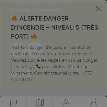
pris par téléphone et via le
x
formulaire de contact
ALERTE DANGER
Horaires déchetteries
D’INCENDIE – NIVEAU 5 (TRÈS
FORT)
Très fort danger d'incendie Interdiction
générale d'allumer du feu en plein air
Veuillez suivre les règles en cas de danger
très fort.
plus d'infos : Stéphane
Witschard, Coordinateur sécurité – 079
457 00 47
Mentions légales
Plan du site
Cookies
Notifications
powered by /BOOMERANG