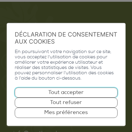
Emploi
DÉCLARATION DE CONSENTEMENT
Contact
AUX COOKIES
Extranet
En poursuivant votre navigation sur ce site,
vous acceptez l'utilisation de cookies pour
Valais Excellence
améliorer votre expérience utilisateur et
réaliser des statistiques de visites. Vous
pouvez personnaliser l'utilisation des cookies
à l'aide du bouton ci-dessous.
Tout accepter
Commune de Conthey
Tout refuser
Route de Savoie 54
1975
St-Séverin
Mes préférences
T. 027 345 45 45