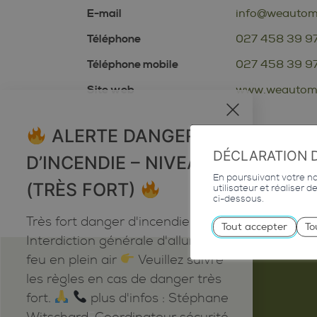
E-mail
info@weautomo
Téléphone
027 458 39 9
Téléphone mobile
027 458 39 9
Site web
www.weautomo
x
ALERTE DANGER
DÉCLARATION 
D’INCENDIE – NIVEAU 5
En poursuivant votre nav
(TRÈS FORT)
utilisateur et réaliser 
ci-dessous.
Très fort danger d'incendie
Tout accepter
To
Interdiction générale d'allumer du
feu en plein air
Veuillez suivre
les règles en cas de danger très
fort.
plus d'infos : Stéphane
Emploi