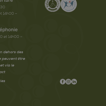
h30
t 14h00 –
léphonie
0 et 14h00 –
n dehors des
e peuvent être
et via le
act
ies