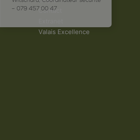
Witschard, Coordinateur sécurité
– 079 457 00 47
Contact
Extranet
Valais Excellence