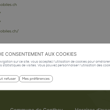
biles.ch
7
7
biles.ch/
DE CONSENTEMENT AUX COOKIES
igation sur ce site, vous acceptez l'utilisation de cookies pour améliore
des statistiques de visites. Vous pouvez personnaliser l'utilisation des coo
ut refuser
Mes préférences
Commune de Conthey
Horaires d’ouv