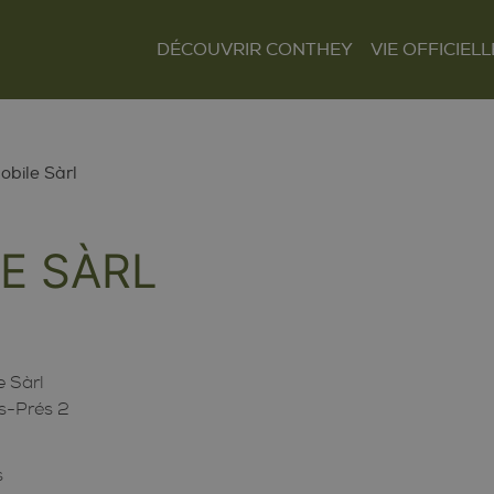
DÉCOUVRIR CONTHEY
VIE OFFICIELL
Le mot du Président
Présentation et
Autorités
situation
Finances
Les villages
Tour Lombarde
bile Sàrl
Actualités
Curiosités
Culture
Règlements
E SÀRL
Sentiers et parcours
Sociétés locales
Tourisme
Paroisses
 Sàrl
s-Prés 2
s