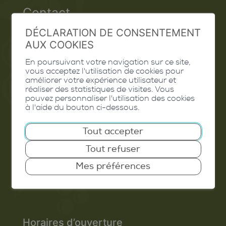
Contact
DÉCLARATION DE CONSENTEMENT
Extranet
AUX COOKIES
Valais Excellence
En poursuivant votre navigation sur ce site,
vous acceptez l'utilisation de cookies pour
améliorer votre expérience utilisateur et
réaliser des statistiques de visites. Vous
pouvez personnaliser l'utilisation des cookies
Commune de Conthey
à l'aide du bouton ci-dessous.
Route de Savoie 54
Tout accepter
1975
St-Séverin
Tout refuser
T. 027 345 45 45
Mes préférences
info@conthey.ch
Horaires d’ouverture