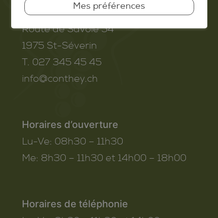
Mes préférences
Commune de Conthey
Route de Savoie 54
1975
St-Séverin
T. 027 345 45 45
info@conthey.ch
Horaires d’ouverture
Lu-Ve:
08h30 – 11h30
Me:
8h30 – 11h30 et 14h00 – 18h00
Horaires de téléphonie