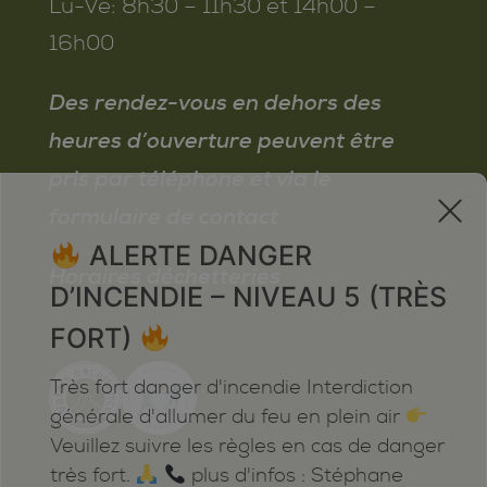
Lu-Ve:
8h30 – 11h30 et 14h00 –
16h00
Des rendez-vous en dehors des
heures d’ouverture peuvent être
pris par téléphone et via le
x
formulaire de contact
ALERTE DANGER
Horaires déchetteries
D’INCENDIE – NIVEAU 5 (TRÈS
FORT)
Très fort danger d'incendie Interdiction
générale d'allumer du feu en plein air
Veuillez suivre les règles en cas de danger
très fort.
plus d'infos : Stéphane