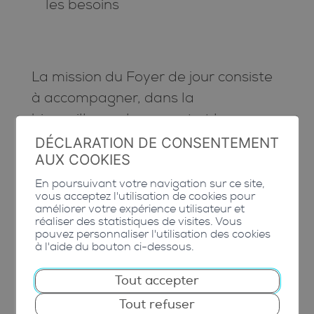
les besoins
La mission du Foyer de jour consiste
à accompagner, dans la
bienveillance, le respect et la
chaleur, chaque personne par le
DÉCLARATION DE CONSENTEMENT
AUX COOKIES
biais de différentes activités afin de
maintenir ses compétences. Le Foyer
En poursuivant votre navigation sur ce site,
vous acceptez l'utilisation de cookies pour
de jour se base sur les ressources,
améliorer votre expérience utilisateur et
réaliser des statistiques de visites. Vous
les envies et les besoins de chacun.
pouvez personnaliser l'utilisation des cookies
à l'aide du bouton ci-dessous.
LE BÂTIMENT
Tout accepter
Tout refuser