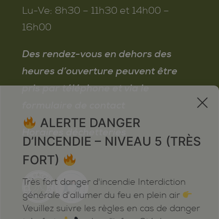
Lu-Ve:
8h30 – 11h30 et 14h00 –
16h00
Des rendez-vous en dehors des
heures d’ouverture peuvent être
pris par téléphone et via le
x
formulaire de contact
ALERTE DANGER
Horaires déchetteries
D’INCENDIE – NIVEAU 5 (TRÈS
FORT)
Très fort danger d'incendie Interdiction
générale d'allumer du feu en plein air
Veuillez suivre les règles en cas de danger