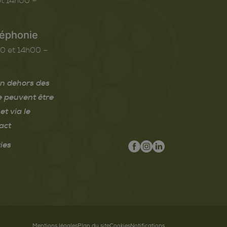
t 14h00 –
léphonie
0 et 14h00 –
n dehors des
e peuvent être
et via le
act
ies
Mentions légales
Plan du site
Cookies
Notifications