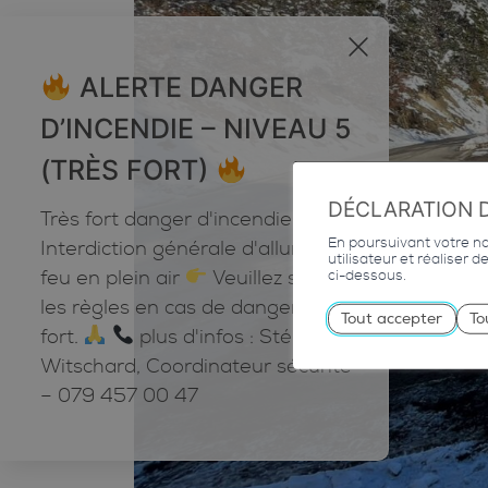
x
ALERTE DANGER
D’INCENDIE – NIVEAU 5
(TRÈS FORT)
DÉCLARATION 
Très fort danger d'incendie
En poursuivant votre nav
Interdiction générale d'allumer du
utilisateur et réaliser 
feu en plein air
Veuillez suivre
ci-dessous.
les règles en cas de danger très
Tout accepter
To
fort.
plus d'infos : Stéphane
Witschard, Coordinateur sécurité
– 079 457 00 47