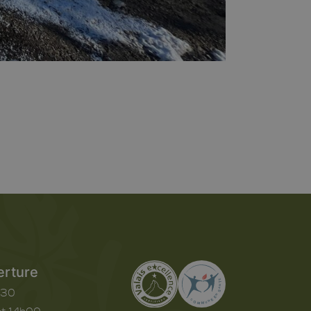
erture
h30