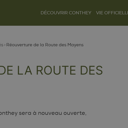
DÉCOUVRIR CONTHEY
VIE OFFICIELL
Le mot du Président
Présentation et
Autorités
situation
Finances
Les villages
Tour Lombarde
és
Réouverture de la Route des Mayens
Actualités
Curiosités
Culture
Règlements
DE LA ROUTE DES
Sentiers et parcours
Sociétés locales
Tourisme
Paroisses
onthey sera à nouveau ouverte,