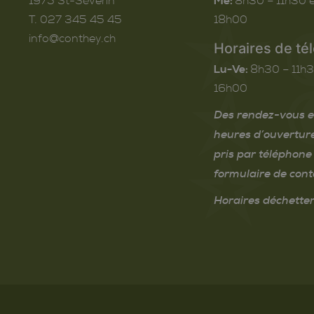
1975
St-Séverin
Me:
8h30 – 11h30 e
T. 027 345 45 45
18h00
info@conthey.ch
Horaires de té
Lu-Ve:
8h30 – 11h3
16h00
Des rendez-vous e
heures d’ouvertur
pris par téléphone 
formulaire de cont
Horaires déchetter