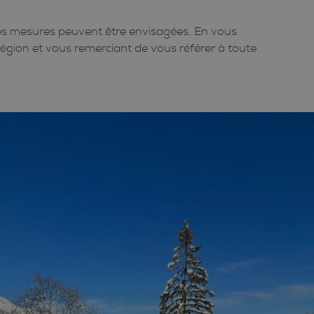
lles mesures peuvent être envisagées. En vous
égion et vous remerciant de vous référer à toute