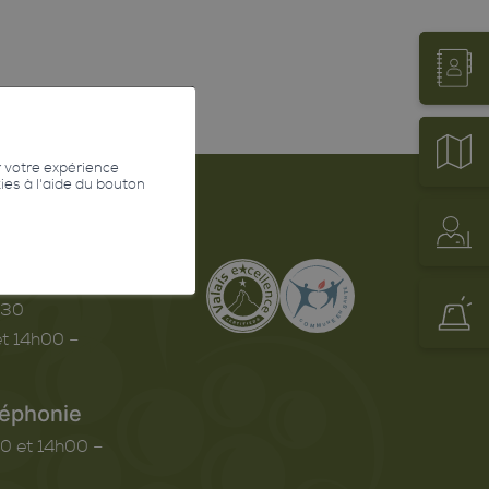
r votre expérience
kies à l'aide du bouton
erture
h30
t 14h00 –
léphonie
0 et 14h00 –