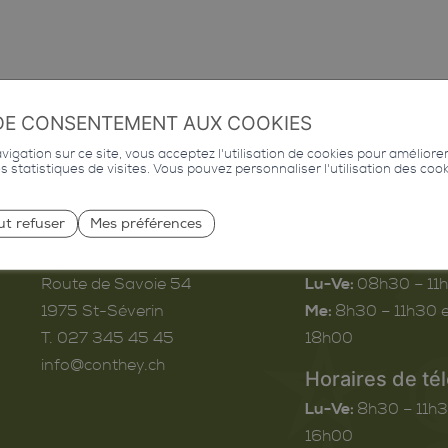
DE CONSENTEMENT AUX COOKIES
igation sur ce site, vous acceptez l'utilisation de cookies pour améliore
des statistiques de visites. Vous pouvez personnaliser l'utilisation des coo
ut refuser
Mes préférences
Commune de Conthey
Horaires d’ouv
Route de Savoie 54
Lu-Ve:
08h30 – 11
1975
St-Séverin
Me:
8h30 – 11h30 e
T. 027 345 45 45
18h00
info@conthey.ch
Horaires de té
Lu-Ve:
8h30 – 11h3
16h00