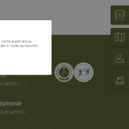
r votre expérience
kies à l'aide du bouton
erture
h30
t 14h00 –
léphonie
0 et 14h00 –