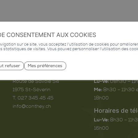
DE CONSENTEMENT AUX COOKIES
igation sur ce site, vous acceptez l'utilisation de cookies pour améliore
des statistiques de visites. Vous pouvez personnaliser l'utilisation des coo
ut refuser
Mes préférences
Commune de Conthey
Horaires d’ouv
Route de Savoie 54
Lu-Ve:
08h30 – 11
1975
St-Séverin
Me:
8h30 – 11h30 e
T. 027 345 45 45
18h00
info@conthey.ch
Horaires de té
Lu-Ve:
8h30 – 11h3
16h00